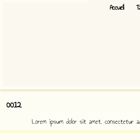
Aller
Accueil
T
au
contenu
0012
Lorem ipsum dolor sit amet, consectetur adip