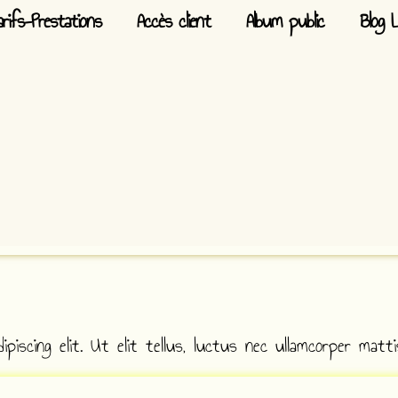
arifs-Prestations
Accès client
Album public
Blog 
iscing elit. Ut elit tellus, luctus nec ullamcorper mattis