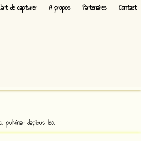
L’art de capturer
A propos
Partenaires
Contact
, pulvinar dapibus leo.