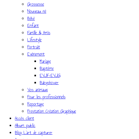
Grossesse
Nouveau né
Bébé
Enfant
Famille & Amis
Lifestyle
Portrait
Evènement
Mariage
Baptème
EVJF-EVJG
Babyshower
Vos animaux
Pour les professionnels
Reportage
Prestation Création Graphique
Accès client
Album public
Blog L’art de capturer