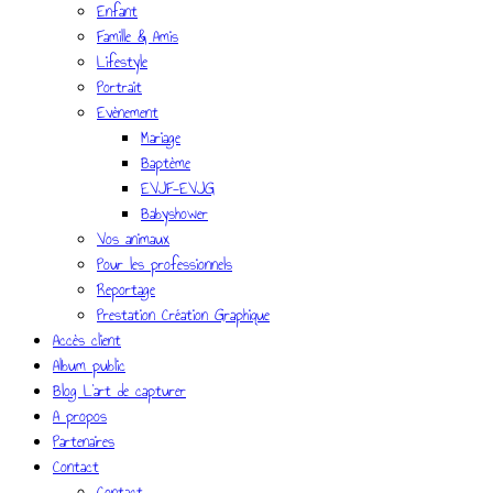
Enfant
Famille & Amis
Lifestyle
Portrait
Evènement
Mariage
Baptème
EVJF-EVJG
Babyshower
Vos animaux
Pour les professionnels
Reportage
Prestation Création Graphique
Accès client
Album public
Blog L’art de capturer
A propos
Partenaires
Contact
Contact