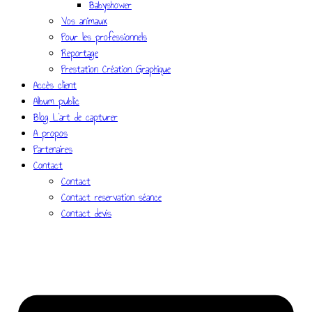
Babyshower
Vos animaux
Pour les professionnels
Reportage
Prestation Création Graphique
Accès client
Album public
Blog L’art de capturer
A propos
Partenaires
Contact
Contact
Contact reservation séance
Contact devis