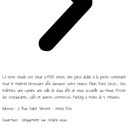
Le home studio est situé à FOIX 09000. Une pièce dédiée à la photo contenant
tout le matériel nécessaire afin d’assurer votre séance. Flash, Fond, Décor… Des
toilettes, une cuisine, une salle de d’eau afin de vous accueillir au mieux. Proche
des restaurants, café et autres commerces. Parking à moins de 5 minutes.
Adresse : 2 Rue Saint Vincent – 09000 Foix
Ouverture : Uniquement sur rendez-vous