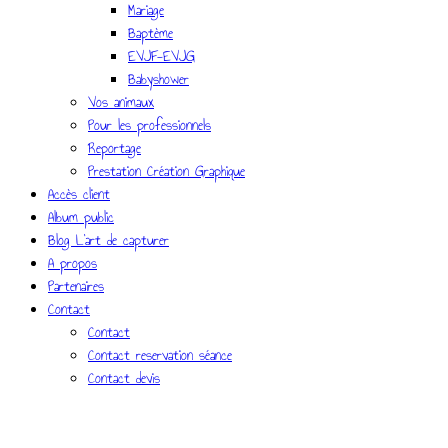
Mariage
Baptème
EVJF-EVJG
Babyshower
Vos animaux
Pour les professionnels
Reportage
Prestation Création Graphique
Accès client
Album public
Blog L’art de capturer
A propos
Partenaires
Contact
Contact
Contact reservation séance
Contact devis