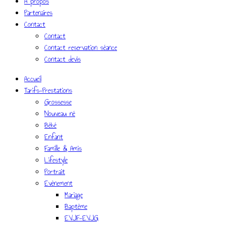
A propos
Partenaires
Contact
Contact
Contact reservation séance
Contact devis
Accueil
Tarifs-Prestations
Grossesse
Nouveau né
Bébé
Enfant
Famille & Amis
Lifestyle
Portrait
Evènement
Mariage
Baptème
EVJF-EVJG