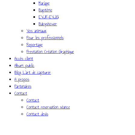
Mariage
Baptème
EVJF-EVJG
Babyshower
Vos animaux
Pour les professionnels
Reportage
Prestation Création Graphique
Accès client
Album public
Blog L’art de capturer
A propos
Partenaires
Contact
Contact
Contact reservation séance
Contact devis