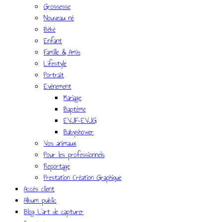
Grossesse
Nouveau né
Bébé
Enfant
Famille & Amis
Lifestyle
Portrait
Evènement
Mariage
Baptème
EVJF-EVJG
Babyshower
Vos animaux
Pour les professionnels
Reportage
Prestation Création Graphique
Accès client
Album public
Blog L’art de capturer