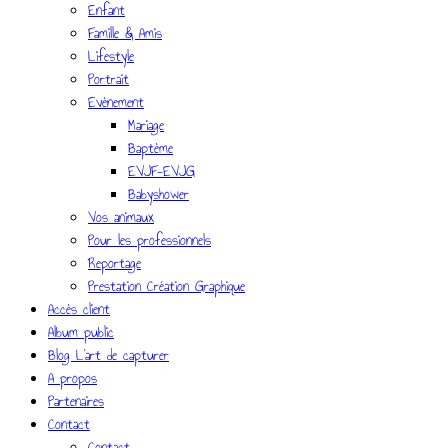
Enfant
Famille & Amis
Lifestyle
Portrait
Evènement
Mariage
Baptème
EVJF-EVJG
Babyshower
Vos animaux
Pour les professionnels
Reportage
Prestation Création Graphique
Accès client
Album public
Blog L’art de capturer
A propos
Partenaires
Contact
Contact