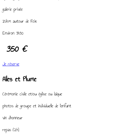
galerie privée
15km autour de Foix
Environ 3h30
350 €
Je réserve
Ailes et Plume
Cérémonie civile et/ou église ou laïque
photos de groupe et individuelle de l’enfant
vin d’honneur
repas (2h)