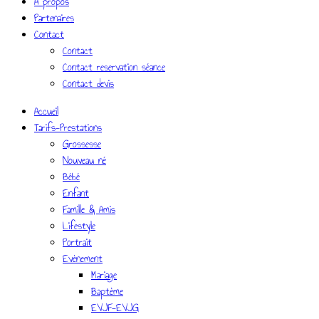
A propos
Partenaires
Contact
Contact
Contact reservation séance
Contact devis
Accueil
Tarifs-Prestations
Grossesse
Nouveau né
Bébé
Enfant
Famille & Amis
Lifestyle
Portrait
Evènement
Mariage
Baptème
EVJF-EVJG