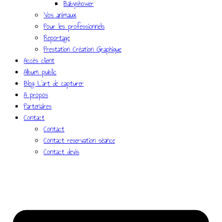
Babyshower
Vos animaux
Pour les professionnels
Reportage
Prestation Création Graphique
Accès client
Album public
Blog L’art de capturer
A propos
Partenaires
Contact
Contact
Contact reservation séance
Contact devis