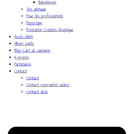
Babyshower
Vos animaux
Pour les professionnels
Reportage
Prestation Création Graphique
Accès client
Album public
Blog L’art de capturer
A propos
Partenaires
Contact
Contact
Contact reservation séance
Contact devis