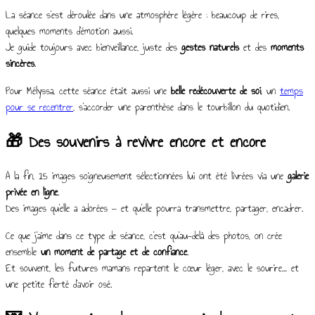
La séance s’est déroulée dans une atmosphère légère : beaucoup de rires,
quelques moments d’émotion aussi.
Je guide toujours avec bienveillance, juste des
gestes naturels
et des
moments
sincères
.
Pour Mélyssa, cette séance était aussi une
belle redécouverte de soi
, un
temps
pour se recentrer
, s’accorder une parenthèse dans le tourbillon du quotidien.
🎁 Des souvenirs à revivre encore et encore
À la fin, 15 images soigneusement sélectionnées lui ont été livrées via une
galerie
privée en ligne
.
Des images qu’elle a adorées — et qu’elle pourra transmettre, partager, encadrer.
Ce que j’aime dans ce type de séance, c’est qu’au-delà des photos, on crée
ensemble
un moment de partage et de confiance
.
Et souvent, les futures mamans repartent le cœur léger, avec le sourire… et
une petite fierté d’avoir osé.