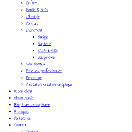
Enfant
Famille & Amis
Lifestyle
Portrait
Evènement
Mariage
Baptème
EVJF-EVJG
Babyshower
Vos animaux
Pour les professionnels
Reportage
Prestation Création Graphique
Accès client
Album public
Blog L’art de capturer
A propos
Partenaires
Contact
Contact