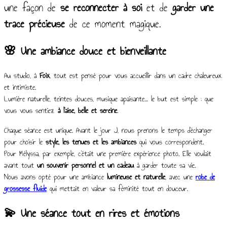
une façon de
se reconnecter à soi
et de
garder une
trace précieuse
de ce moment magique.
🌸 Une ambiance douce et bienveillante
Au studio, à
Foix
, tout est pensé pour vous accueillir dans un cadre chaleureux
et intimiste.
Lumière naturelle, teintes douces, musique apaisante… le but est simple : que
vous vous sentiez
à l’aise, belle et sereine
.
Chaque séance est unique. Avant le jour J, nous prenons le temps d’échanger
pour choisir le
style, les tenues et les ambiances
qui vous correspondent.
Pour Mélyssa, par exemple, c’était une première expérience photo. Elle voulait
avant tout
un souvenir personnel et un cadeau
à garder toute sa vie.
Nous avons opté pour une ambiance
lumineuse et naturelle
, avec une
robe de
grossesse fluide
qui mettait en valeur sa féminité tout en douceur.
💫 Une séance tout en rires et émotions