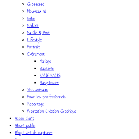
Grossesse
Nouveau né
Bébé
Enfant
Famille & Amis
Lifestyle
Portrait
Evènement
Mariage
Baptème
EVJF-EVJG
Babyshower
Vos animaux
Pour les professionnels
Reportage
Prestation Création Graphique
Accès client
Album public
Blog L’art de capturer