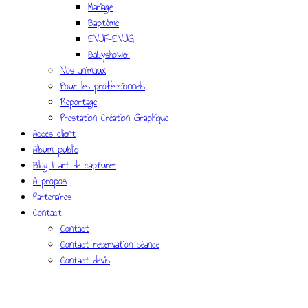
Mariage
Baptème
EVJF-EVJG
Babyshower
Vos animaux
Pour les professionnels
Reportage
Prestation Création Graphique
Accès client
Album public
Blog L’art de capturer
A propos
Partenaires
Contact
Contact
Contact reservation séance
Contact devis