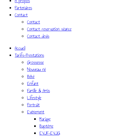
A propos
Partenaires
Contact
Contact
Contact reservation séance
Contact devis
Accueil
Tarifs-Prestations
Grossesse
Nouveau né
Bébé
Enfant
Famille & Amis
Lifestyle
Portrait
Evènement
Mariage
Baptème
EVJF-EVJG